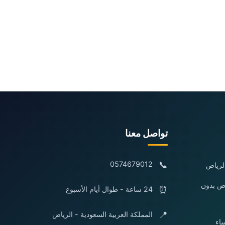
تواصل معنا
📞
0574679012
لرياض
اض بدون
⏰
24 ساعة - طوال أيام الأسبوع
📍
المملكة العربية السعودية - الرياض
اء