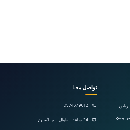
تواصل معنا
📞
0574679012
لرياض
اض بدون
⏰
24 ساعة - طوال أيام الأسبوع