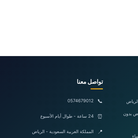
تواصل معنا
📞
0574679012
لرياض
اض بدون
⏰
24 ساعة - طوال أيام الأسبوع
📍
المملكة العربية السعودية - الرياض
اء