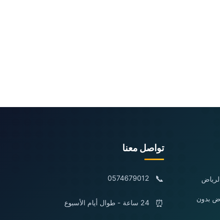
تواصل معنا
📞
0574679012
لرياض
اض بدون
⏰
24 ساعة - طوال أيام الأسبوع