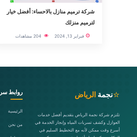
شركة ترميم منازل بالاحساء: أفضل خيار
لترميم منزلك
فبراير 13, 2024
204 مشاهدات
روابط سري
⭐
نجمة
الرياض
الرئيسية
تلتزم شركة نجمة الرياض بتقديم أفضل خدمات
العوازل وكشف تسربات المياه وإنجاز الخدمة في
من نحن
أسرع وقت ممكن لأنه مع التخطيط السليم في